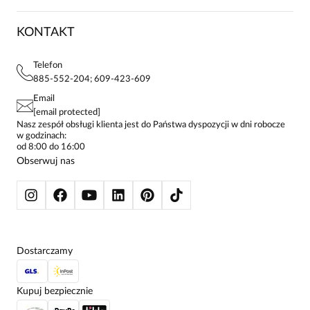
KARIERA
ZWROTY I REKLAMACJE
BLOG
SUKIENKI
KONTAKT
FAQ
MAPA WITRYNY
BLUZKI DAMSKIE
REGULAMIN
PROJEKTY UE
TUNIKI
POLITYKA PRYWATNOŚCI
Telefon
KONTAKTY
KOSZULE DAMSKIE
885-552-204; 609-423-609
STREFA STAŁEGO KLIENTA
PAY PO - ZAPŁAĆ ZA 30 DNI
SPÓDNICE
Email
SPODNIE DAMSKIE
[email protected]
ŻAKIETY I MARYNARKI
Nasz zespół obsługi klienta jest do Państwa dyspozycji w dni robocze
w godzinach:
SWETRY
od 8:00 do 16:00
BLUZY
Obserwuj nas
KURTKI I PŁASZCZE
Dostarczamy
Kupuj bezpiecznie