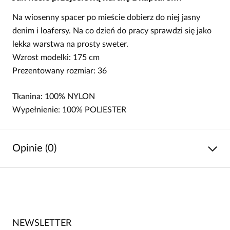
Na wiosenny spacer po mieście dobierz do niej jasny
denim i loafersy. Na co dzień do pracy sprawdzi się jako
lekka warstwa na prosty sweter.
Wzrost modelki: 175 cm
Prezentowany rozmiar: 36
Tkanina: 100%
NYLON
Wypełnienie: 100%
POLIESTER
Opinie (0)
Brak opinii
Jeszcze nikt nie ocenił tego produktu.
NEWSLETTER
Bądź pierwszą osobą, która podzieli się opinią o tym