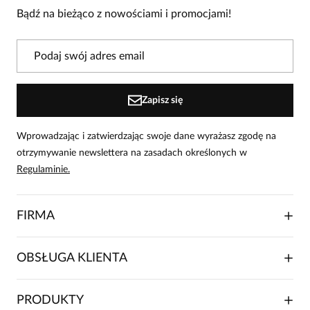
produkcie!
Bądź na bieżąco z nowościami i promocjami!
Powiadomienie
W naszej witrynie opinie mogą dodawać tylko
osoby, które zakupiły produkt.
Dodaj opinię
Zapisz się
Wprowadzając i zatwierdzając swoje dane wyrażasz zgodę na
otrzymywanie newslettera na zasadach określonych w
Regulaminie.
FIRMA
O NAS
OBSŁUGA KLIENTA
RELACJE INWESTORSKIE
WSPÓŁPRACA HANDLOWA
SKŁADANIE ZAMÓWIENIA
PRODUKTY
FRANCZYZA
DOSTAWA I PŁATNOŚCI