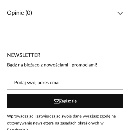
Opinie (0)
Brak opinii
Jeszcze nikt nie ocenił tego produktu.
NEWSLETTER
Bądź pierwszą osobą, która podzieli się opinią o tym
produkcie!
Bądź na bieżąco z nowościami i promocjami!
Powiadomienie
W naszej witrynie opinie mogą dodawać tylko
osoby, które zakupiły produkt.
Dodaj opinię
Zapisz się
Wprowadzając i zatwierdzając swoje dane wyrażasz zgodę na
otrzymywanie newslettera na zasadach określonych w