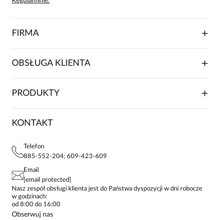
Regulaminie.
FIRMA
O NAS
OBSŁUGA KLIENTA
RELACJE INWESTORSKIE
WSPÓŁPRACA HANDLOWA
SKŁADANIE ZAMÓWIENIA
PRODUKTY
FRANCZYZA
DOSTAWA I PŁATNOŚCI
KARIERA
ZWROTY I REKLAMACJE
BLOG
SUKIENKI
KONTAKT
FAQ
MAPA WITRYNY
BLUZKI DAMSKIE
REGULAMIN
PROJEKTY UE
TUNIKI
POLITYKA PRYWATNOŚCI
Telefon
KONTAKTY
KOSZULE DAMSKIE
885-552-204; 609-423-609
STREFA STAŁEGO KLIENTA
PAY PO - ZAPŁAĆ ZA 30 DNI
SPÓDNICE
Email
SPODNIE DAMSKIE
[email protected]
ŻAKIETY I MARYNARKI
Nasz zespół obsługi klienta jest do Państwa dyspozycji w dni robocze
w godzinach:
SWETRY
od 8:00 do 16:00
BLUZY
Obserwuj nas