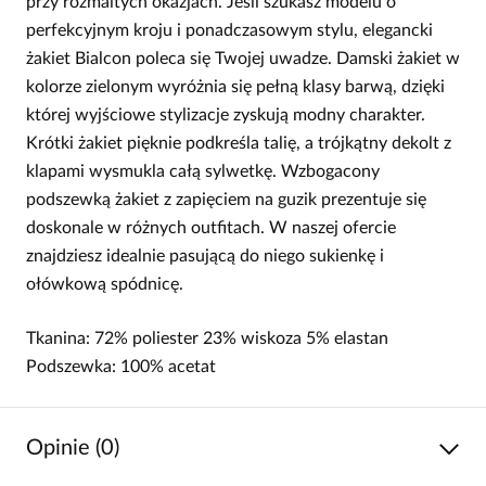
przy rozmaitych okazjach. Jeśli szukasz modelu o
perfekcyjnym kroju i ponadczasowym stylu, elegancki
żakiet Bialcon poleca się Twojej uwadze. Damski żakiet w
kolorze zielonym wyróżnia się pełną klasy barwą, dzięki
której wyjściowe stylizacje zyskują modny charakter.
Krótki żakiet pięknie podkreśla talię, a trójkątny dekolt z
klapami wysmukla całą sylwetkę. Wzbogacony
podszewką żakiet z zapięciem na guzik prezentuje się
doskonale w różnych outfitach. W naszej ofercie
znajdziesz idealnie pasującą do niego sukienkę i
ołówkową spódnicę.
Tkanina: 72% poliester 23% wiskoza 5% elastan
Podszewka: 100% acetat
Opinie (0)