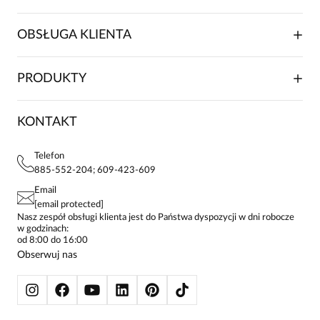
O NAS
OBSŁUGA KLIENTA
RELACJE INWESTORSKIE
WSPÓŁPRACA HANDLOWA
SKŁADANIE ZAMÓWIENIA
PRODUKTY
FRANCZYZA
DOSTAWA I PŁATNOŚCI
KARIERA
ZWROTY I REKLAMACJE
BLOG
SUKIENKI
KONTAKT
FAQ
MAPA WITRYNY
BLUZKI DAMSKIE
REGULAMIN
PROJEKTY UE
TUNIKI
POLITYKA PRYWATNOŚCI
Telefon
KONTAKTY
KOSZULE DAMSKIE
885-552-204; 609-423-609
STREFA STAŁEGO KLIENTA
PAY PO - ZAPŁAĆ ZA 30 DNI
SPÓDNICE
Email
SPODNIE DAMSKIE
[email protected]
ŻAKIETY I MARYNARKI
Nasz zespół obsługi klienta jest do Państwa dyspozycji w dni robocze
w godzinach:
SWETRY
od 8:00 do 16:00
BLUZY
Obserwuj nas
KURTKI I PŁASZCZE