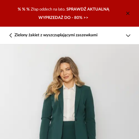
% % %
Złap oddech na lato.
SPRAWDŹ AKTUALNĄ
WYPRZEDAŻ DO - 80% >>
Zielony żakiet z wyszczuplającymi zaszewkami