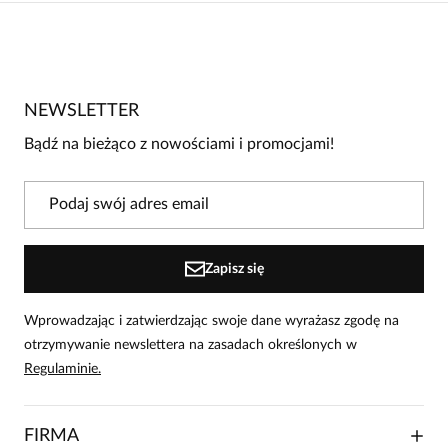
Brak opinii
Jeszcze nikt nie ocenił tego produktu.
NEWSLETTER
Bądź pierwszą osobą, która podzieli się opinią o tym
produkcie!
Bądź na bieżąco z nowościami i promocjami!
Powiadomienie
W naszej witrynie opinie mogą dodawać tylko
osoby, które zakupiły produkt.
Dodaj opinię
Zapisz się
Wprowadzając i zatwierdzając swoje dane wyrażasz zgodę na
otrzymywanie newslettera na zasadach określonych w
Regulaminie.
FIRMA