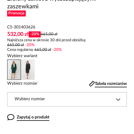
zaszewkami
Promocja
C5-301403626
532,00 zł
-
20
%
665,00 zł
Najniższa cena w okresie 30 dni przed obniżką:
665,00 zł
-
20
%
Cena regularna
:
665,00 zł
-
20
%
Wybierz wariant
Wybierz rozmiar
Tabela rozmiarów
Wybierz rozmiar
Zapytaj o produkt