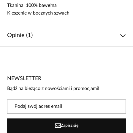
Tkanina: 100% bawełna
Kieszenie w bocznych szwach
Opinie (1)
5
/
5
5
1
4
0
NEWSLETTER
3
0
Bądź na bieżąco z nowościami i promocjami!
2
0
1
0
Powiadomienie
Zapisz się
W naszej witrynie opinie mogą dodawać tylko osoby, które