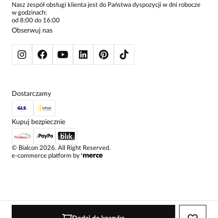
ŻAKIETY I MARYNARKI
Nasz zespół obsługi klienta jest do Państwa dyspozycji w dni robocze
w godzinach:
SWETRY
od 8:00 do 16:00
BLUZY
Obserwuj nas
KURTKI I PŁASZCZE
Dostarczamy
Kupuj bezpiecznie
©
Bialcon
2026
. All Right Reserved.
e-commerce platform by