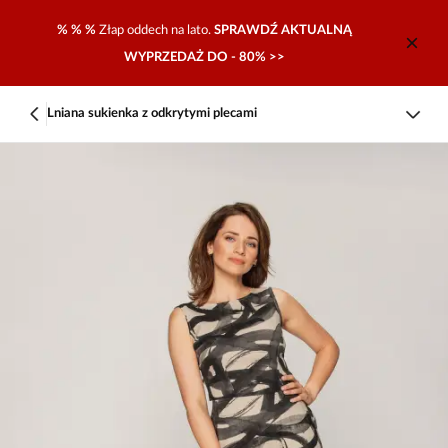
% % %
Złap oddech na lato.
SPRAWDŹ AKTUALNĄ
WYPRZEDAŻ DO - 80% >>
Lniana sukienka z odkrytymi plecami