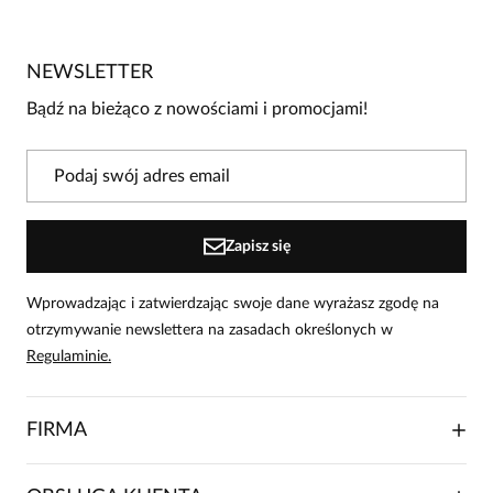
3.5
/
5
5
1
4
0
NEWSLETTER
3
0
Bądź na bieżąco z nowościami i promocjami!
2
1
1
0
Powiadomienie
Zapisz się
W naszej witrynie opinie mogą dodawać tylko osoby, które
zakupiły produkt.
Dodaj opinię
Wprowadzając i zatwierdzając swoje dane wyrażasz zgodę na
otrzymywanie newslettera na zasadach określonych w
Marzena
Regulaminie.
Data dodania:
27.09.2025
2
FIRMA
materiał jest ostry i drażni skórę plus ładnie się układa i
niweluuje mankammenty sylwetki
O NAS