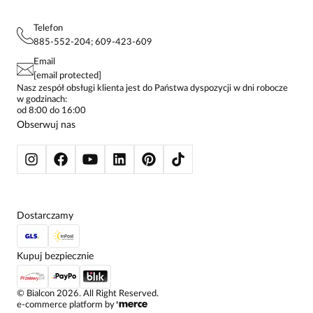
MAPA WITRYNY
BLUZKI DAMSKIE
REGULAMIN
PROJEKTY UE
TUNIKI
POLITYKA PRYWATNOŚCI
Telefon
KONTAKTY
KOSZULE DAMSKIE
885-552-204; 609-423-609
STREFA STAŁEGO KLIENTA
PAY PO - ZAPŁAĆ ZA 30 DNI
SPÓDNICE
Email
SPODNIE DAMSKIE
[email protected]
ŻAKIETY I MARYNARKI
Nasz zespół obsługi klienta jest do Państwa dyspozycji w dni robocze
w godzinach:
SWETRY
od 8:00 do 16:00
BLUZY
Obserwuj nas
KURTKI I PŁASZCZE
Dostarczamy
Kupuj bezpiecznie
©
Bialcon
2026
. All Right Reserved.
e-commerce platform by