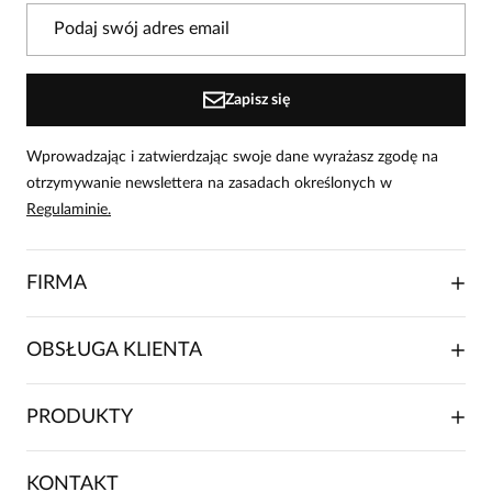
W naszej witrynie opinie mogą dodawać tylko
osoby, które zakupiły produkt.
Dodaj opinię
Zapisz się
Wprowadzając i zatwierdzając swoje dane wyrażasz zgodę na
otrzymywanie newslettera na zasadach określonych w
Regulaminie.
FIRMA
O NAS
OBSŁUGA KLIENTA
RELACJE INWESTORSKIE
WSPÓŁPRACA HANDLOWA
SKŁADANIE ZAMÓWIENIA
PRODUKTY
FRANCZYZA
DOSTAWA I PŁATNOŚCI
KARIERA
ZWROTY I REKLAMACJE
BLOG
SUKIENKI
KONTAKT
FAQ