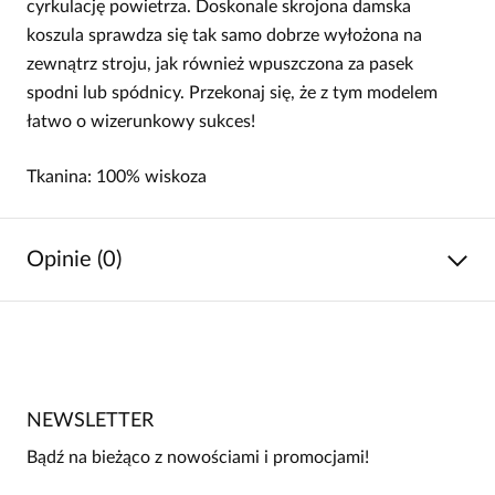
cyrkulację powietrza. Doskonale skrojona damska
koszula sprawdza się tak samo dobrze wyłożona na
zewnątrz stroju, jak również wpuszczona za pasek
spodni lub spódnicy. Przekonaj się, że z tym modelem
łatwo o wizerunkowy sukces!
Tkanina: 100% wiskoza
Opinie (0)
Brak opinii
Jeszcze nikt nie ocenił tego produktu.
NEWSLETTER
Bądź pierwszą osobą, która podzieli się opinią o tym
produkcie!
Bądź na bieżąco z nowościami i promocjami!
Powiadomienie