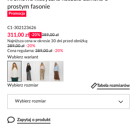
prostym fasonie
Promocja
C1-302123626
311,00 zł
-
20
%
389,00 zł
Najniższa cena w okresie 30 dni przed obniżką:
389,00 zł
-
20
%
Cena regularna
:
389,00 zł
-
20
%
Wybierz wariant
Wybierz rozmiar
Tabela rozmiarów
Wybierz rozmiar
Zapytaj o produkt