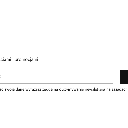
cie!
re zakupiły produkt.
Dodaj opinię
ciami i promocjami!
ąc swoje dane wyrażasz zgodę na otrzymywanie newslettera na zasadach