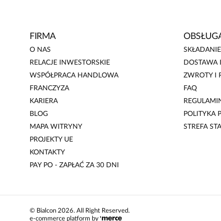
FIRMA
OBSŁUGA
O NAS
SKŁADANI
RELACJE INWESTORSKIE
DOSTAWA I
WSPÓŁPRACA HANDLOWA
ZWROTY I 
FRANCZYZA
FAQ
KARIERA
REGULAMI
BLOG
POLITYKA
MAPA WITRYNY
STREFA ST
PROJEKTY UE
KONTAKTY
PAY PO - ZAPŁAĆ ZA 30 DNI
©
Bialcon
2026
. All Right Reserved.
e-commerce platform by