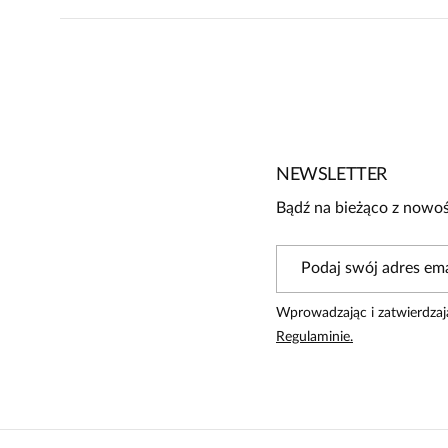
Brak opinii
Jeszcze nikt nie ocenił tego produktu.
Bądź pierwszą osobą, która podzieli się opinią o tym produk
Powiadomienie
NEWSLETTER
W naszej witrynie opinie mogą dodawać tylko osoby, któ
Bądź na bieżąco z nowoś
Wprowadzając i zatwierdzaj
Regulaminie.