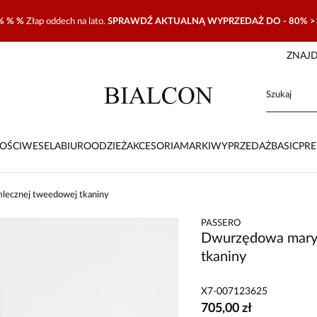
% % %
Złap oddech na lato.
SPRAWDŹ AKTUALNĄ WYPRZEDAŻ DO - 80% >
ZNAJD
OŚCI
WESELA
BIURO
ODZIEŻ
AKCESORIA
MARKI
WYPRZEDAŻ
BASIC
PR
lecznej tweedowej tkaniny
PASSERO
Dwurzędowa maryn
tkaniny
X7-007123625
705,00 zł