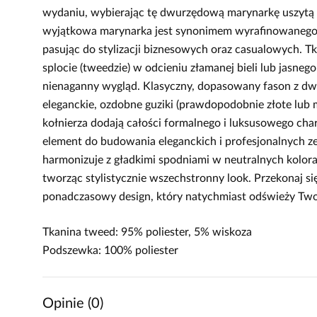
wydaniu, wybierając tę dwurzędową marynarkę uszytą z
wyjątkowa marynarka jest synonimem wyrafinowanego sz
pasując do stylizacji biznesowych oraz casualowych. T
splocie (tweedzie) w odcieniu złamanej bieli lub jasne
nienaganny wygląd. Klasyczny, dopasowany fason z d
eleganckie, ozdobne guziki (prawdopodobnie złote lub m
kołnierza dodają całości formalnego i luksusowego char
element do budowania eleganckich i profesjonalnych ze
harmonizuje z gładkimi spodniami w neutralnych kolora
tworząc stylistycznie wszechstronny look. Przekonaj się
ponadczasowy design, który natychmiast odświeży Two
Tkanina tweed: 95% poliester, 5% wiskoza
Podszewka: 100% poliester
Opinie (0)