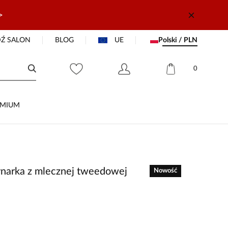
>
Ź SALON
BLOG
UE
Polski / PLN
0
EMIUM
arka z mlecznej tweedowej
Nowość