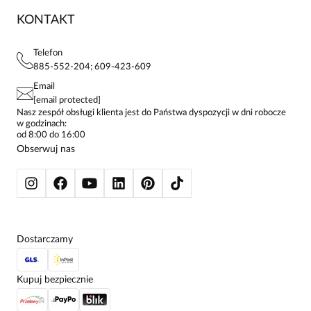
ZWROTY I REKLAMACJE
BLOG
SUKIENKI
KONTAKT
FAQ
MAPA WITRYNY
BLUZKI DAMSKIE
REGULAMIN
PROJEKTY UE
TUNIKI
POLITYKA PRYWATNOŚCI
Telefon
KONTAKTY
KOSZULE DAMSKIE
885-552-204; 609-423-609
STREFA STAŁEGO KLIENTA
PAY PO - ZAPŁAĆ ZA 30 DNI
SPÓDNICE
Email
SPODNIE DAMSKIE
[email protected]
ŻAKIETY I MARYNARKI
Nasz zespół obsługi klienta jest do Państwa dyspozycji w dni robocze
w godzinach:
SWETRY
od 8:00 do 16:00
BLUZY
Obserwuj nas
KURTKI I PŁASZCZE
Dostarczamy
Kupuj bezpiecznie