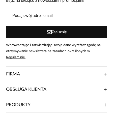
Bądź na bieżąco z nowościami i promocjami!
Powiadomienie
W naszej witrynie opinie mogą dodawać tylko
osoby, które zakupiły produkt.
Dodaj opinię
Zapisz się
Wprowadzając i zatwierdzając swoje dane wyrażasz zgodę na
otrzymywanie newslettera na zasadach określonych w
Regulaminie.
FIRMA
O NAS
OBSŁUGA KLIENTA
RELACJE INWESTORSKIE
WSPÓŁPRACA HANDLOWA
SKŁADANIE ZAMÓWIENIA
PRODUKTY
FRANCZYZA
DOSTAWA I PŁATNOŚCI
KARIERA