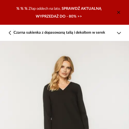
% % %
Złap oddech na lato.
SPRAWDŹ AKTUALNĄ
WYPRZEDAŻ DO - 80% >>
Czarna sukienka z dopasowaną talią i dekoltem w serek