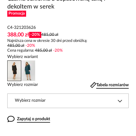
dekoltem w serek
Promocja
C4-321203626
388,00 zł
-
20
%
485,00 zł
Najniższa cena w okresie 30 dni przed obniżką:
485,00 zł
-
20
%
Cena regularna
:
485,00 zł
-
20
%
Wybierz wariant
Wybierz rozmiar
Tabela rozmiarów
Wybierz rozmiar
Zapytaj o produkt