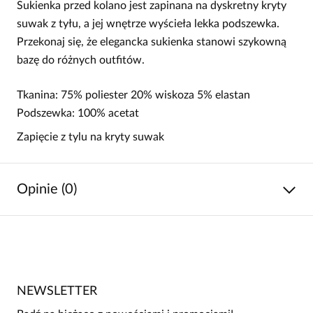
Sukienka przed kolano jest zapinana na dyskretny kryty
suwak z tyłu, a jej wnętrze wyścieła lekka podszewka.
Przekonaj się, że elegancka sukienka stanowi szykowną
bazę do różnych outfitów.
Tkanina: 75% poliester 20% wiskoza 5% elastan
Podszewka: 100% acetat
Zapięcie z tylu na kryty suwak
Opinie (0)
Brak opinii
Jeszcze nikt nie ocenił tego produktu.
NEWSLETTER
Bądź pierwszą osobą, która podzieli się opinią o tym
produkcie!