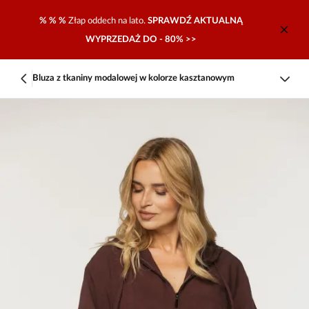
% % %
Złap oddech na lato.
SPRAWDŹ AKTUALNĄ
WYPRZEDAŻ DO - 80% >>
Bluza z tkaniny modalowej w kolorze kasztanowym