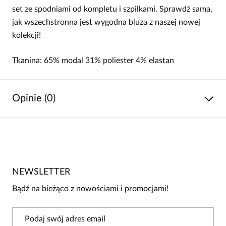
set ze spodniami od kompletu i szpilkami. Sprawdź sama,
jak wszechstronna jest wygodna bluza z naszej nowej
kolekcji!
Tkanina: 65% modal 31% poliester 4% elastan
Opinie (0)
Brak opinii
Jeszcze nikt nie ocenił tego produktu.
NEWSLETTER
Bądź pierwszą osobą, która podzieli się opinią o tym
produkcie!
Bądź na bieżąco z nowościami i promocjami!
Powiadomienie
W naszej witrynie opinie mogą dodawać tylko