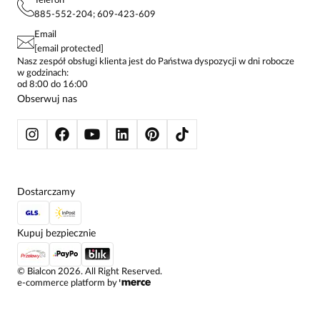
POLITYKA PRYWATNOŚCI
Telefon
KONTAKTY
KOSZULE DAMSKIE
885-552-204; 609-423-609
STREFA STAŁEGO KLIENTA
PAY PO - ZAPŁAĆ ZA 30 DNI
SPÓDNICE
Email
SPODNIE DAMSKIE
[email protected]
ŻAKIETY I MARYNARKI
Nasz zespół obsługi klienta jest do Państwa dyspozycji w dni robocze
w godzinach:
SWETRY
od 8:00 do 16:00
BLUZY
Obserwuj nas
KURTKI I PŁASZCZE
Dostarczamy
Kupuj bezpiecznie
©
Bialcon
2026
. All Right Reserved.
e-commerce platform by