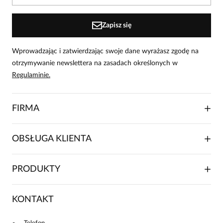
osoby, które zakupiły produkt.
Dodaj opinię
Zapisz się
Wprowadzając i zatwierdzając swoje dane wyrażasz zgodę na
otrzymywanie newslettera na zasadach określonych w
Regulaminie.
FIRMA
O NAS
OBSŁUGA KLIENTA
RELACJE INWESTORSKIE
WSPÓŁPRACA HANDLOWA
SKŁADANIE ZAMÓWIENIA
PRODUKTY
FRANCZYZA
DOSTAWA I PŁATNOŚCI
KARIERA
ZWROTY I REKLAMACJE
BLOG
SUKIENKI
KONTAKT
FAQ
MAPA WITRYNY
BLUZKI DAMSKIE
REGULAMIN
PROJEKTY UE
TUNIKI