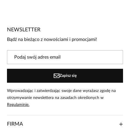
5
/
5
5
1
4
0
NEWSLETTER
3
0
Bądź na bieżąco z nowościami i promocjami!
2
0
1
0
Powiadomienie
Zapisz się
W naszej witrynie opinie mogą dodawać tylko osoby, które
zakupiły produkt.
Dodaj opinię
Wprowadzając i zatwierdzając swoje dane wyrażasz zgodę na
otrzymywanie newslettera na zasadach określonych w
Beata
Regulaminie.
Data dodania:
18.12.2025
5
FIRMA