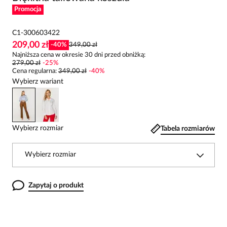
Promocja
C1-300603422
209,00 zł
-
40
%
349,00 zł
Najniższa cena w okresie 30 dni przed obniżką:
279,00 zł
-
25
%
Cena regularna
:
349,00 zł
-
40
%
Wybierz wariant
Wybierz rozmiar
Tabela rozmiarów
Wybierz rozmiar
Zapytaj o produkt