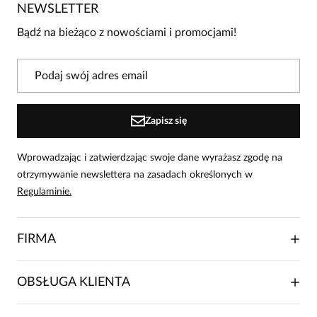
NEWSLETTER
Bądź pierwszą osobą, która podzieli się opinią o tym
produkcie!
Bądź na bieżąco z nowościami i promocjami!
Powiadomienie
W naszej witrynie opinie mogą dodawać tylko
osoby, które zakupiły produkt.
Dodaj opinię
Zapisz się
Wprowadzając i zatwierdzając swoje dane wyrażasz zgodę na
otrzymywanie newslettera na zasadach określonych w
Regulaminie.
FIRMA
O NAS
OBSŁUGA KLIENTA
RELACJE INWESTORSKIE
WSPÓŁPRACA HANDLOWA