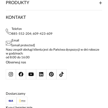
SKŁADANIE ZAMÓWIENIA
PRODUKTY
FRANCZYZA
DOSTAWA I PŁATNOŚCI
KARIERA
ZWROTY I REKLAMACJE
BLOG
SUKIENKI
KONTAKT
FAQ
MAPA WITRYNY
BLUZKI DAMSKIE
REGULAMIN
PROJEKTY UE
TUNIKI
POLITYKA PRYWATNOŚCI
Telefon
KONTAKTY
KOSZULE DAMSKIE
885-552-204; 609-423-609
STREFA STAŁEGO KLIENTA
PAY PO - ZAPŁAĆ ZA 30 DNI
SPÓDNICE
Email
SPODNIE DAMSKIE
[email protected]
ŻAKIETY I MARYNARKI
Nasz zespół obsługi klienta jest do Państwa dyspozycji w dni robocze
w godzinach:
SWETRY
od 8:00 do 16:00
BLUZY
Obserwuj nas
KURTKI I PŁASZCZE
Dostarczamy
Kupuj bezpiecznie