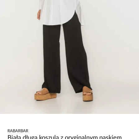
RABARBAR
Biała długa koszula z oryginalnym paskiem