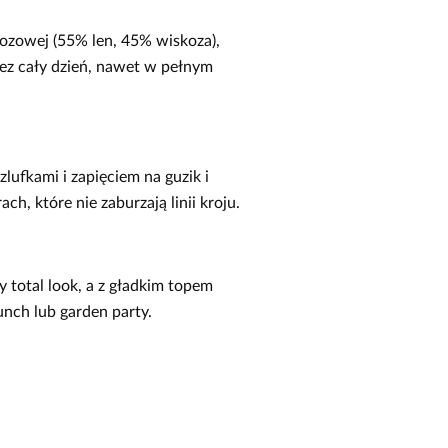
kozowej (55% len, 45% wiskoza),
zez cały dzień, nawet w pełnym
lufkami i zapięciem na guzik i
ch, które nie zaburzają linii kroju.
y total look, a z gładkim topem
lunch lub garden party.