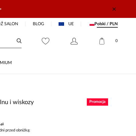
>
Ź SALON
BLOG
UE
Polski / PLN
0
EMIUM
lnu i wiskozy
Promocja
zł
dni przed obniżką: