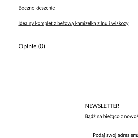
Boczne kieszenie
Idealny komplet z beżową kamizelką z lnu i wiskozy
Opinie (0)
Brak opinii
Jeszcze nikt nie ocenił tego produktu.
Bądź pierwszą osobą, która podzieli się opinią o tym produk
Powiadomienie
NEWSLETTER
W naszej witrynie opinie mogą dodawać tylko osoby, któ
Bądź na bieżąco z nowoś