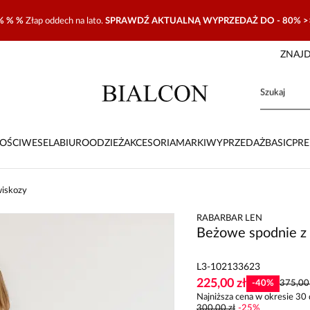
% % %
Złap oddech na lato.
SPRAWDŹ AKTUALNĄ WYPRZEDAŻ DO - 80% >
ZNAJD
OŚCI
WESELA
BIURO
ODZIEŻ
AKCESORIA
MARKI
WYPRZEDAŻ
BASIC
PR
wiskozy
RABARBAR LEN
Beżowe spodnie z 
L3-102133623
225,00 zł
-
40
%
375,00 
Najniższa cena w okresie 30 
300,00 zł
-
25
%