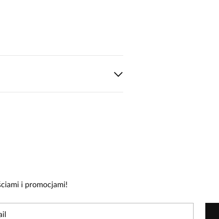
cie!
re zakupiły produkt.
Dodaj opinię
ciami i promocjami!