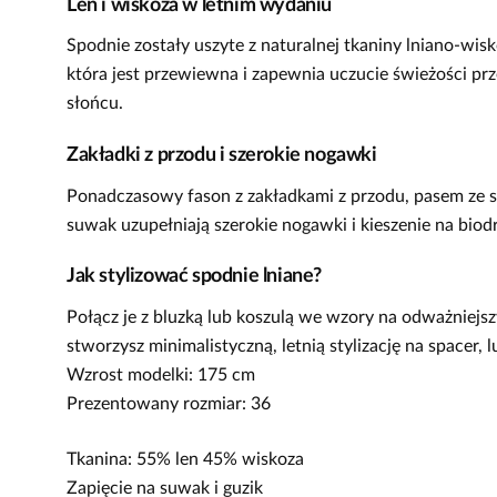
Len i wiskoza w letnim wydaniu
Spodnie zostały uszyte z naturalnej tkaniny lniano-wis
która jest przewiewna i zapewnia uczucie świeżości pr
słońcu.
Zakładki z przodu i szerokie nogawki
Ponadczasowy fason z zakładkami z przodu, pasem ze sz
suwak uzupełniają szerokie nogawki i kieszenie na biodra
Jak stylizować spodnie lniane?
Połącz je z bluzką lub koszulą we wzory na odważniejsz
stworzysz minimalistyczną, letnią stylizację na spacer, 
Wzrost modelki: 175 cm
Prezentowany rozmiar: 36
Tkanina: 55% len 45% wiskoza
Zapięcie na suwak i guzik