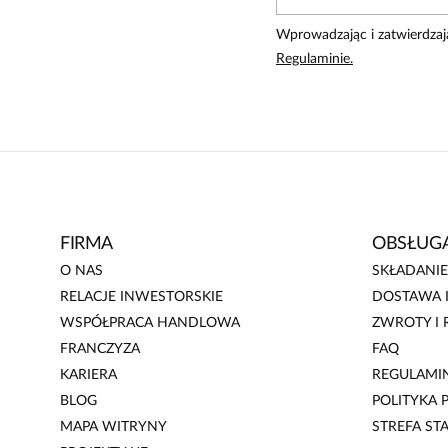
Wprowadzając i zatwierdzaj
Regulaminie.
FIRMA
OBSŁUGA
O NAS
SKŁADANI
RELACJE INWESTORSKIE
DOSTAWA I
WSPÓŁPRACA HANDLOWA
ZWROTY I 
FRANCZYZA
FAQ
KARIERA
REGULAMI
BLOG
POLITYKA
MAPA WITRYNY
STREFA ST