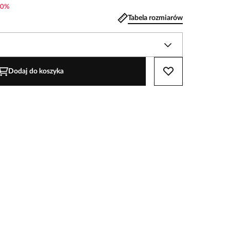
0
%
Tabela rozmiarów
Dodaj do koszyka